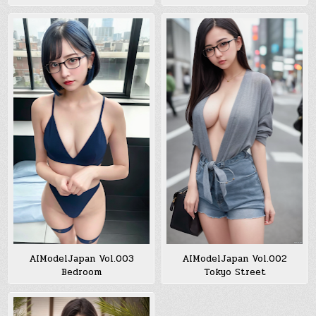
AIModelJapan Vol.003
AIModelJapan Vol.002
Bedroom
Tokyo Street