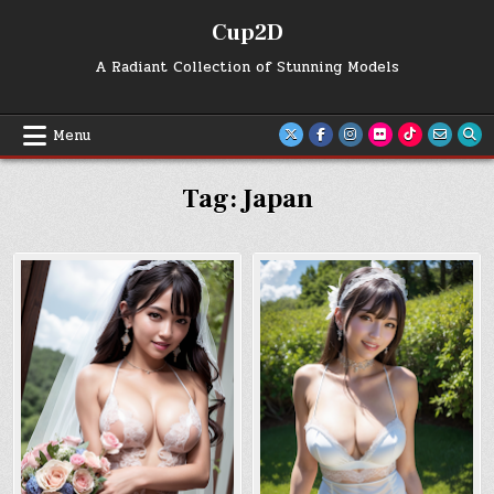
Skip
Cup2D
to
content
A Radiant Collection of Stunning Models
Menu
Tag:
Japan