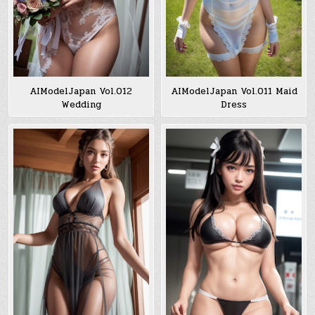
AIModelJapan Vol.012
AIModelJapan Vol.011 Maid
Wedding
Dress