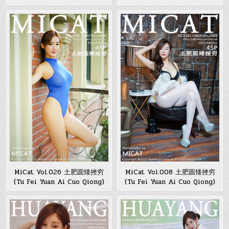
MiCat Vol.026 土肥圆矮挫穷
MiCat Vol.008 土肥圆矮挫穷
(Tu Fei Yuan Ai Cuo Qiong)
(Tu Fei Yuan Ai Cuo Qiong)