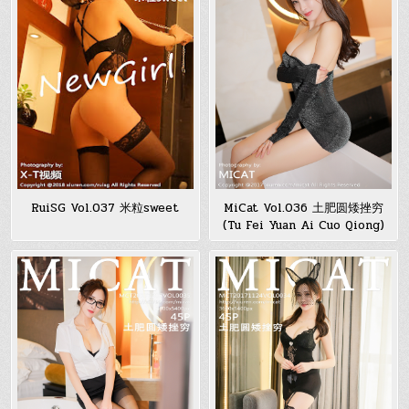
MiCat Vol.036 土肥圆矮挫穷
RuiSG Vol.037 米粒sweet
(Tu Fei Yuan Ai Cuo Qiong)