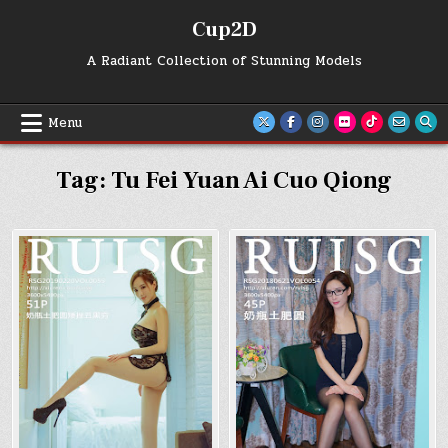
Skip
Cup2D
to
content
A Radiant Collection of Stunning Models
Menu
Tag:
Tu Fei Yuan Ai Cuo Qiong