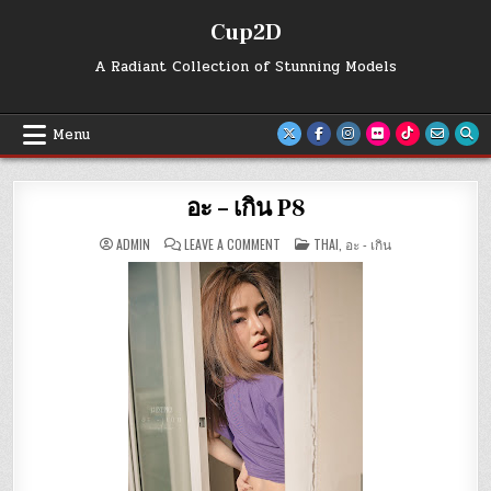
Skip
Cup2D
to
content
A Radiant Collection of Stunning Models
Menu
อะ – เกิน P8
ON
POSTED
ADMIN
LEAVE A COMMENT
THAI
,
อะ - เกิน
อะ
IN
–
เกิน
P8