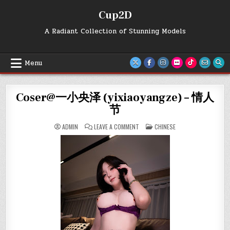
Skip
Cup2D
to
content
A Radiant Collection of Stunning Models
Menu
Coser@一小央泽 (yixiaoyangze) – 情人
节
ON
POSTED
ADMIN
LEAVE A COMMENT
CHINESE
COSER@
IN
一
小
央
泽
(YIXIAOYANGZE)
–
情
人
节