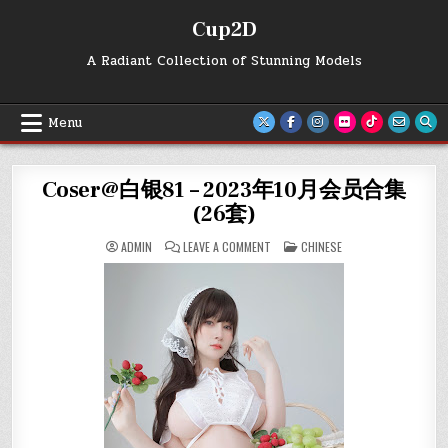
Skip
Cup2D
to
content
A Radiant Collection of Stunning Models
Menu
Coser@白银81 – 2023年10月会员合集
(26套)
ON
POSTED
ADMIN
LEAVE A COMMENT
CHINESE
COSER@
IN
白
银
81
–
2023
年
10
月
会
员
合
集
(26
套)