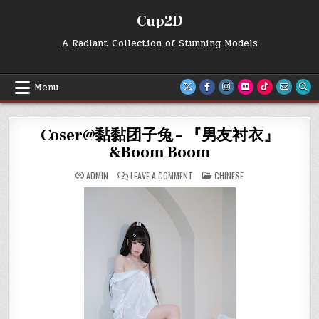
Skip
Cup2D
to
content
A Radiant Collection of Stunning Models
Menu
Coser@黏黏团子兔 – 『男友衬衣』
&Boom Boom
ON
POSTED
ADMIN
LEAVE A COMMENT
CHINESE
COSER@
IN
黏
黏
团
子
兔
–
『男
友
衬
衣』
&BOOM
BOOM