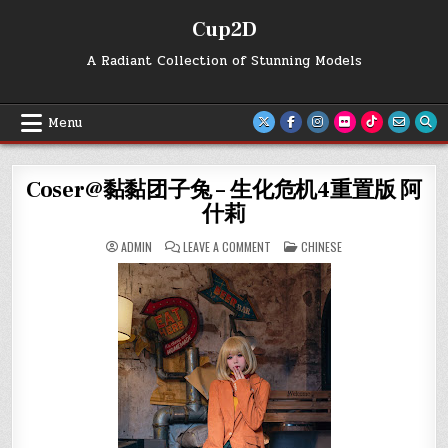
Skip
Cup2D
to
content
A Radiant Collection of Stunning Models
Menu
Coser@黏黏团子兔 – 生化危机4重置版 阿
什莉
ON
POSTED
ADMIN
LEAVE A COMMENT
CHINESE
COSER@
IN
黏
黏
团
子
兔
–
生
化
危
机
4
重
置
版
阿