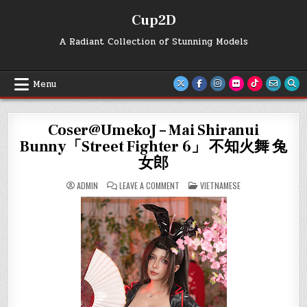
Skip
Cup2D
to
content
A Radiant Collection of Stunning Models
Menu
Coser@UmekoJ – Mai Shiranui
Bunny「Street Fighter 6」 不知火舞 兔
女郎
ON
POSTED
ADMIN
LEAVE A COMMENT
VIETNAMESE
COSER@UMEKOJ
IN
–
MAI
SHIRANUI
BUNNY「STREET
FIGHTER
6」
不
知
火
舞
兔
女
郎