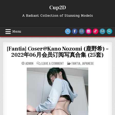
Skip
Cup2D
to
content
A Radiant Collection of Stunning Models
Menu
[Fantia] Coser@Kano Nozomi (鹿野希) –
2022年06月会员订阅写真合集 (25套)
ON
POSTED
ADMIN
LEAVE A COMMENT
FANTIA
,
JAPANESE
[FANTIA]
IN
COSER@KANO
NOZOMI
(鹿
野
希)
–
2022
年
06
月
会
员
订
阅
写