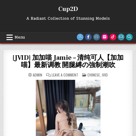
Skip
Cup2D
to
content
A Radiant Collection of Stunning Models
Menu
[JVID] 加加喵 Jamie – 清纯可人【加加
喵】最新调教 開腿縛の強制潮吹
ON
POSTED
ADMIN
LEAVE A COMMENT
CHINESE
,
JVID
[JVID]
IN
加
加
喵
JAMIE
–
清
纯
可
人
【加
加
喵】
最
新
调