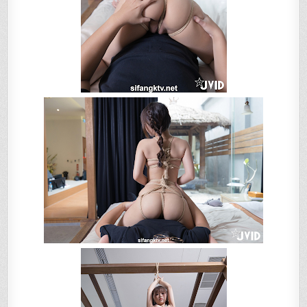
教
開
腿
縛
の
強
制
潮
吹