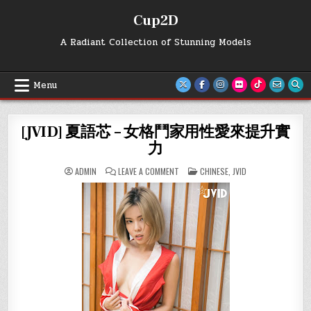
Skip
Cup2D
to
content
A Radiant Collection of Stunning Models
Menu
[JVID] 夏語芯 – 女格鬥家用性愛來提升實
力
ON
POSTED
ADMIN
LEAVE A COMMENT
CHINESE
,
JVID
[JVID]
IN
夏
語
芯
–
女
格
鬥
家
用
性
愛
來
提
升
實