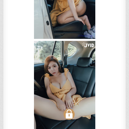
晃
體
驗
極
致
快
感!!!!!