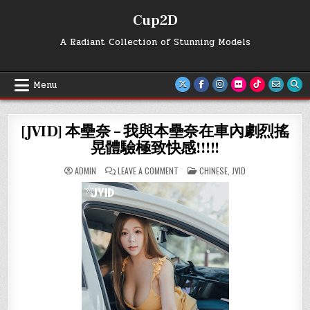
Skip
Cup2D
to
content
A Radiant Collection of Stunning Models
Menu
[JVID] 本壘奈 – 我與本壘奈在車內劇烈搖
晃體驗極致快感!!!!!
ON
POSTED
ADMIN
LEAVE A COMMENT
CHINESE
,
JVID
[JVID]
IN
本
壘
奈
–
我
與
本
壘
奈
在
車
內
劇
烈
搖