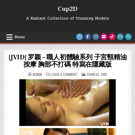
Skip
Cup2D
to
content
A Radiant Collection of Stunning Models
Menu
[JVID] 罗颖 – 職人初體驗系列 子宮頸精油
按摩 胸部不打碼 特寫在隱藏版
ON
POSTED
ADMIN
LEAVE A COMMENT
CHINESE
,
JVID
[JVID]
IN
罗
颖
–
職
人
初
體
驗
系
列
子
宮
頸
精
油