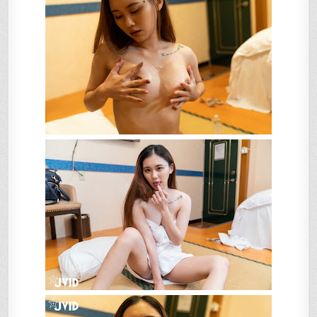
按
摩
胸
部
不
打
碼
特
寫
在
隱
藏
版