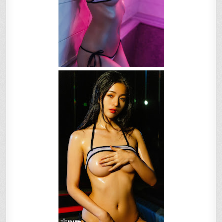
突
破!!!
南
半
球
視
角