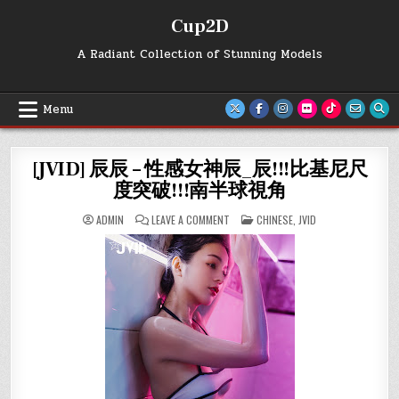
Skip
Cup2D
to
content
A Radiant Collection of Stunning Models
Menu
[JVID] 辰辰 – 性感女神辰_辰!!!比基尼尺
度突破!!!南半球視角
ON
POSTED
ADMIN
LEAVE A COMMENT
CHINESE
,
JVID
[JVID]
IN
辰
辰
–
性
感
女
神
辰
_
辰!!!
比
基
尼
尺
度