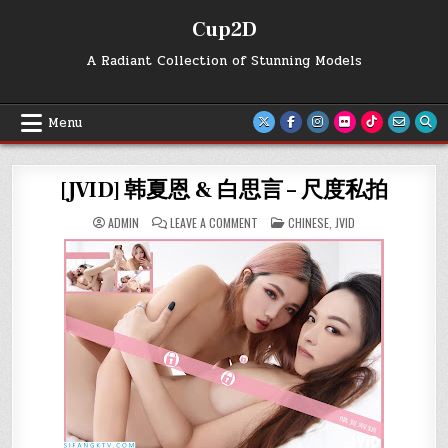
Skip
Cup2D
to
content
A Radiant Collection of Stunning Models
Menu
[JVID] 韩夏恩 & 白思言 – 尺度私拍
ON
POSTED
ADMIN
LEAVE A COMMENT
CHINESE
,
JVID
[JVID]
IN
韩
夏
恩
&
白
思
言
–
尺
度
私
拍