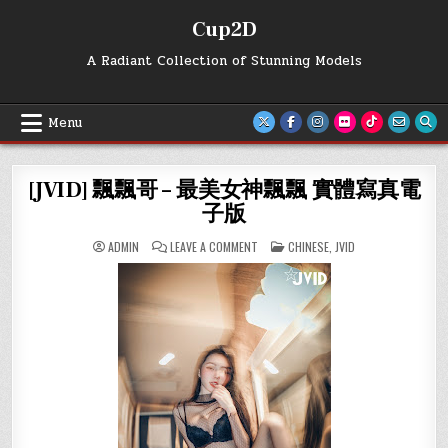
Skip
Cup2D
to
content
A Radiant Collection of Stunning Models
Menu
[JVID] 飄飄哥 – 最美女神飄飄 實體寫真電
子版
ON
POSTED
ADMIN
LEAVE A COMMENT
CHINESE
,
JVID
[JVID]
IN
飄
飄
哥
–
最
美
女
神
飄
飄
實
體
寫
真
電