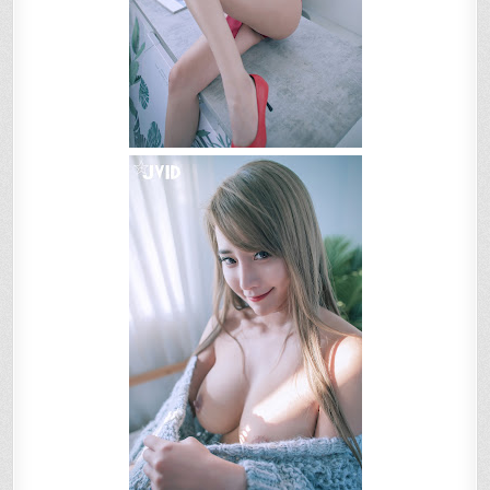
定
尺
度
上
空
無
碼
下
空
極
薄
碼】