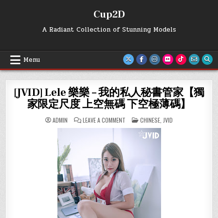
Skip
Cup2D
to
content
A Radiant Collection of Stunning Models
Menu
[JVID] Lele 樂樂 – 我的私人秘書管家【獨
家限定尺度 上空無碼 下空極薄碼】
ON
POSTED
ADMIN
LEAVE A COMMENT
CHINESE
,
JVID
[JVID]
IN
LELE
樂
樂
–
我
的
私
人
秘
書
管
家
【獨
家
限