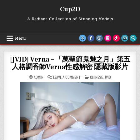
Skip
Cup2D
to
content
A Radiant Collection of Stunning Models
Menu
[JVID] Verna – 「萬聖節鬼魅之月」第五
人格調香師Verna性感解密 隱藏版影片
ON
POSTED
ADMIN
LEAVE A COMMENT
CHINESE
,
JVID
[JVID]
IN
VERNA
–
「萬
聖
節
鬼
魅
之
月」
第
五
人
格
調
香