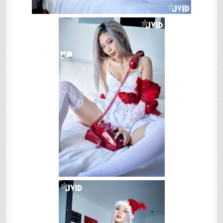
師
VERNA
性
感
解
密
隱
藏
版
影
片