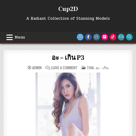
Skip
Cup2D
to
content
A Radiant Collection of Stunning Models
Menu
อะ – เกิน P3
ON
POSTED
ADMIN
LEAVE A COMMENT
THAI
,
อะ - เกิน
อะ
IN
–
เกิน
P3